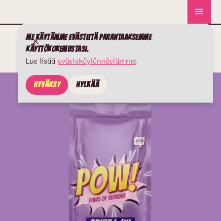
Me käytämme evästeitä parantaaksemme
käyttökokemustasi.
Lue lisää
evästekäytännöstämme
.
Hyväksy
Hylkää