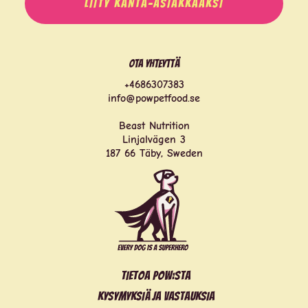
LIITY KANTA-ASIAKKAAKSI
Ota yhteyttä
+4686307383
info@powpetfood.se
Beast Nutrition
Linjalvägen 3
187 66 Täby, Sweden
Tietoa POW:sta
Kysymyksiä ja vastauksia