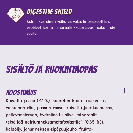
Digestive shield
Kolminkertainen vaikutus vatsalle prebioottien,
probioottien ja mineraalirikkaan saven sekä riisin
avulla.
Sisältö ja ruokintaopas
Koostumus
Kuivattu possu (27 %), kuoreton kaura, ruskea riisi,
valkoinen riisi, possun rasva, kuivattu juurikasmassa,
pellavansiemen, hydrolisoitu hiiva, mineraalit
(sisältää natriumheksametafosfaattia* (0,35 %)),
kalaöljy, johanneksenleipäpuujauho, frukto-