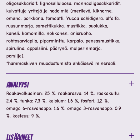
oligosakkaridit, lignoselluloosa, mannaoligosakkaridit,
kuivattuja yrttejä ja hedelmiä (merilevä, kikherne,
omena, porkkana, tomaatti, Yucca schidigera, alfalfa,
ruusunmarja, samettikukka, mustikka, puolukka,
kaneli, kamomilla, nokkonen, anisruoho,
rohtosarviapila, piparminttu, karpalo, pensasmustikka,
spirulina, appelsiini, päärynä, mulperinmarja,
persilja).
*hammaskiven muodostumista ehkäisevä mineraali.
Analyysi
Raakavalkuainen: 25 %, raakarasva: 14 %, raakakuitu:
2,4 %, tuhka: 7,3 %, kalsium: 1,6 %, fosfori: 1,2 %,
omega 6-rasvahappo: 1,6 %, omega 3-rasvahappo: 0,9
%, kosteus: 9 %.
Lisäaineet