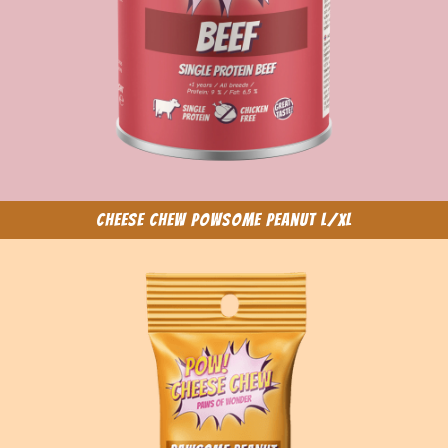
Cheese Chew Powsome Peanut L/XL