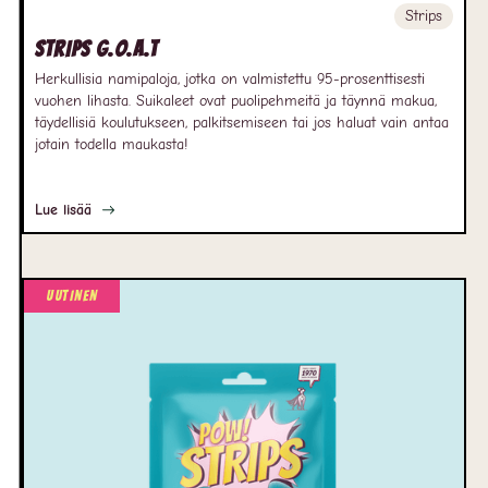
Strips
Strips G.O.A.T
Herkullisia namipaloja, jotka on valmistettu 95-prosenttisesti
vuohen lihasta. Suikaleet ovat puolipehmeitä ja täynnä makua,
täydellisiä koulutukseen, palkitsemiseen tai jos haluat vain antaa
jotain todella maukasta!
Lue lisää
Uutinen