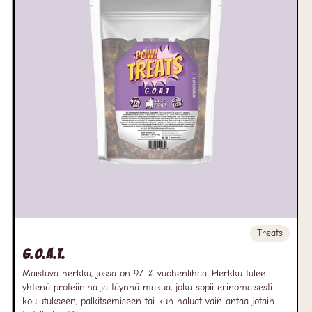
Treats
G.O.A.T.
Maistuva herkku, jossa on 97 % vuohenlihaa. Herkku tulee
yhtenä proteiinina ja täynnä makua, joka sopii erinomaisesti
koulutukseen, palkitsemiseen tai kun haluat vain antaa jotain