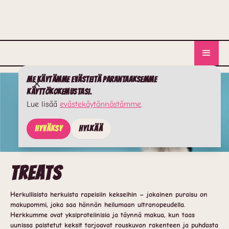
Me käytämme evästeitä parantaaksemme
käyttökokemustasi.
Lue lisää
evästekäytännöstämme
.
Hyväksy
Hylkää
Treats
Herkullisista herkuista rapeisiin kekseihin – jokainen puraisu on
makupommi, joka saa hännän heilumaan ultranopeudella.
Herkkumme ovat yksiproteiinisia ja täynnä makua, kun taas
uunissa paistetut keksit tarjoavat rouskuvan rakenteen ja puhdasta