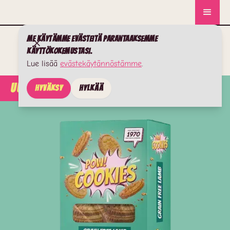
Me käytämme evästeitä parantaaksemme
käyttökokemustasi.
Lue lisää
evästekäytännöstämme
.
UUTISET
Hyväksy
Hylkää