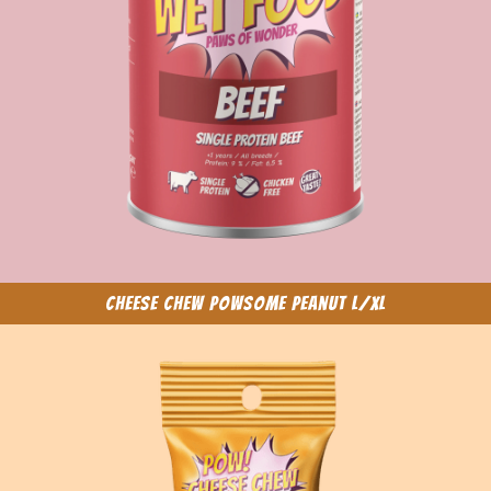
Cheese Chew Powsome Peanut L/XL