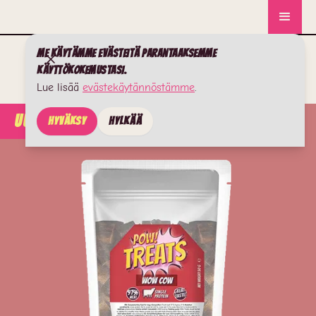
Me käytämme evästeitä parantaaksemme
käyttökokemustasi.
Lue lisää
evästekäytännöstämme
.
UUTISET
Hyväksy
Hylkää