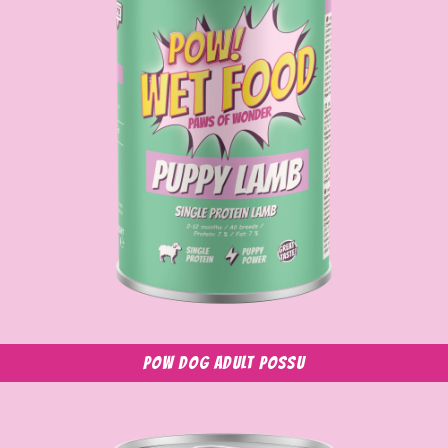
POW Dog Adult possu